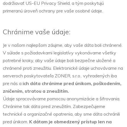
dodržiavať US-EU Privacy Shield, a tým poskytujú
primeranú úroveň ochrany pre vaše osobné údaje.
Chránime vaše údaje:
Je v našom najlepšom záujme, aby vaše dáta boli chránené.
V súlade s požiadavkami legislatívy vykonávame všetky
potrebné kroky, aby vaše údaje boli bezpečne uložené a
chránené proti zneužitiu. Elektronické údaje uchovávame na
serveroch poskytovateľa ZONER, s.r.o.. vyhradených iba
pre nás a
ich dáta chránime pred únikom, poškodením,
zničením, stratou a zneužitím.
Údaje spracovávame pomocou anonymizácie a šifrovania.
Chránime tak dáta pred zneužitím. Zabezpečujeme
technické a organizačné opatrenia, aby sme dáta ochránili
pred únikom.
K dátam je obmedzený prístup len na