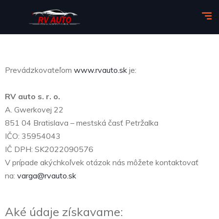
Prevádzkovateľom
www.rvauto.sk
je:
RV auto s. r. o.
A. Gwerkovej 22
851 04 Bratislava – mestská časť Petržalka
IČO: 35954043
IČ DPH: SK2022090576
V prípade akýchkoľvek otázok nás môžete kontaktovať
na:
varga@rvauto.sk
Aké údaje získavame: