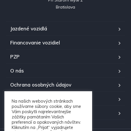
Pri Starom Mýte 2

Bratislava
Jazdené vozidlá
Financovanie vozidiel
PZP
O nás
Ochrana osobných údajov
Kontakt RV auto
Na našich webových stránkach
používame súbory cookie, aby sme
Vám poskytli najrelevantnejšie
Časté otázky
zážitky pamätaním Vašich
preferencií a opakovaných návštev.
Kliknutím na „Prijať“ vyjadrujete