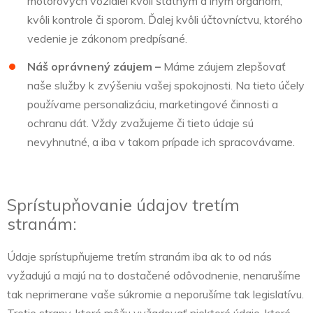
motorových vozidiel kvôli štátnym a iným orgánom,
kvôli kontrole či sporom. Ďalej kvôli účtovníctvu, ktorého
vedenie je zákonom predpísané.
Náš oprávnený záujem –
Máme záujem zlepšovať
naše služby k zvýšeniu vašej spokojnosti. Na tieto účely
používame personalizáciu, marketingové činnosti a
ochranu dát. Vždy zvažujeme či tieto údaje sú
nevyhnutné, a iba v takom prípade ich spracovávame.
Sprístupňovanie údajov tretím
stranám:
Údaje sprístupňujeme tretím stranám iba ak to od nás
vyžadujú a majú na to dostačené odôvodnenie, nenarušíme
tak neprimerane vaše súkromie a neporušíme tak legislatívu.
Tretie strany, ktoré môžu vyžadovať niektoré údaje, ktoré