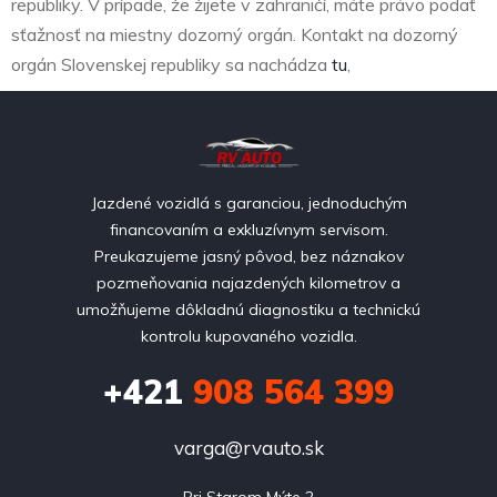
republiky. V prípade, že žijete v zahraničí, máte právo podať
sťažnosť na miestny dozorný orgán. Kontakt na dozorný
orgán Slovenskej republiky sa nachádza
tu
,
Jazdené vozidlá s garanciou, jednoduchým
financovaním a exkluzívnym servisom.
Preukazujeme jasný pôvod, bez náznakov
pozmeňovania najazdených kilometrov a
umožňujeme dôkladnú diagnostiku a technickú
kontrolu kupovaného vozidla.
+421
908 564 399
varga@rvauto.sk