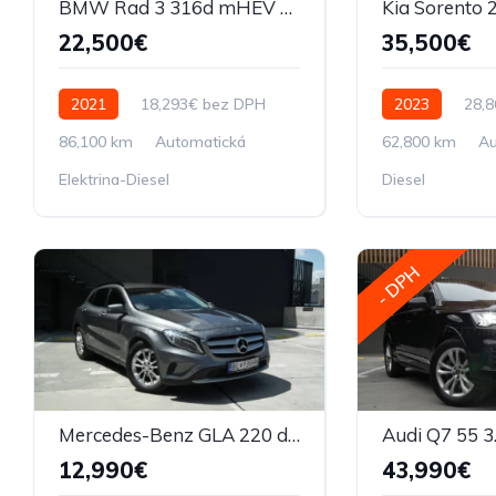
BMW Rad 3 316d mHEV A/T, 90 kW, 2021
22,500€
35,500€
2021
18,293€ bez DPH
2023
28,
86,100 km
Automatická
62,800 km
Au
Elektrina-Diesel
Diesel
- DPH
Mercedes-Benz GLA 220 d 4MATIC A/T
12,990€
43,990€