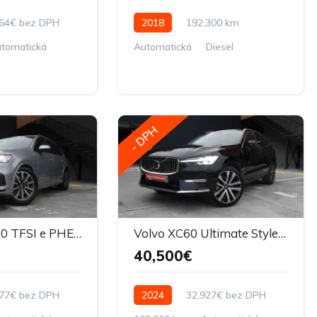
764€ bez DPH
2018
192,300 km
tomatická
Automatická
Diesel
- DPH
Audi Q7 55 3.0 TFSI e PHEV S line quattro tiptronic
Volvo XC60 Ultimate Style Chrome AWD Plná výbava
40,500€
577€ bez DPH
2024
32,927€ bez DPH