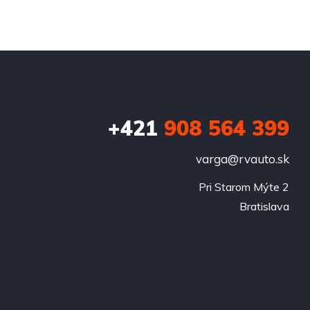
+421
908 564 399
varga@rvauto.sk
Pri Starom Mýte 2

Bratislava