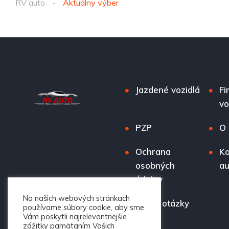
RV auto
Aktuálny výber
Jazdené vozidlá
Fi
vo
PZP
O 
Ochrana
Ko
osobných
au
údajov
Na našich webových stránkach
Časté otázky
používame súbory cookie, aby sme
Vám poskytli najrelevantnejšie
zážitky pamätaním Vašich