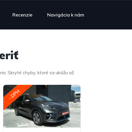
Recenzie
Navigácia k nám
riť​
ia. Skryté chyby, ktoré sa ukážu až
- DPH