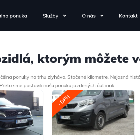
álna ponuka
Služby
O nás
Kontakt
zidlá, ktorým môžete ve
čšina ponuky na trhu zlyháva. Stočené kilometre. Nejasná histór
 Preto sme postavili našu ponuku jazdených áut inak.
- DPH