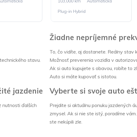
utomatická
103,000 km
Automatická
Plug-in Hybrid
Žiadne nepríjemné prek
To, čo vidíte, aj dostanete. Reálny stav 
 technického stavu.
Možnosť preverenia vozidla v autorizov
Ak si auto kupujete s obavou, robíte to zl
Auto si máte kupovať s istotou.
ité jazdenie
Vyberte si svoje auto eš
z nutnosti ďalších
Prejdite si aktuálnu ponuku jazdených á
zmysel. Ak si nie ste istý, poradíme vám.
ste nekúpili zle.