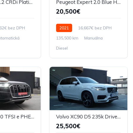
Kia Sorento 2.2 CRDi Platinum
Peugeot Expert 2.0 Blue HDi XL 6 miiest M6
20,500€
862€ bez DPH
2021
16,667€ bez DPH
tomatická
135,500 km
Manuálna
Diesel
Audi Q7 55 3.0 TFSI e PHEV quattro tiptronic
Volvo XC90 D5 235k Drive-E R-Design AWD A/T
25,500€