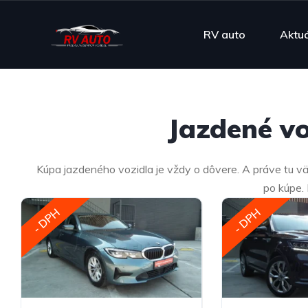
RV auto
Aktu
Jazdené vo
Kúpa jazdeného vozidla je vždy o dôvere. A práve tu vä
po kúpe.
- DPH
- DPH