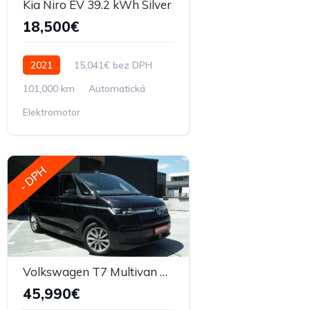
Kia Niro EV 39.2 kWh Silver
18,500€
2021
15,041€ bez DPH
101,000 km
Automatická
Elektromotor
- DPH
Volkswagen T7 Multivan 2.0 TSI Style DSG
45,990€