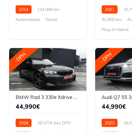
2014
114,000 km
2021
35,
Automatická
Diesel
91,900 km
Au
Plug-in Hybrid
- DPH
- DPH
BMW Rad 3 330e Xdrive M-packet A8 Plná výbava
44,990€
44,990€
2024
36,577€ bez DPH
2020
36,