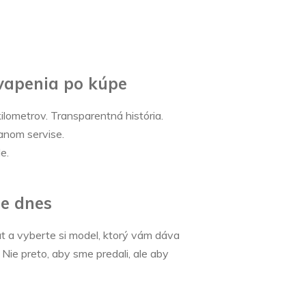
vapenia po kúpe
kilometrov. Transparentná história.
anom servise.
e.
te dnes
ut a vyberte si model, ktorý vám dáva
 Nie preto, aby sme predali, ale aby