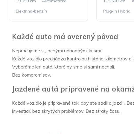
19,050 km
Automatická
115,500 km
A
Elektrina-benzín
Plug-in Hybrid
Každé auto má overený pôvod
Nepracujeme s „lacnými náhodnými kusmi“.
Každé vozidlo prechádza kontrolou histórie, kilometrov aj
Vyberáme len autá, ktoré by sme si sami nechali.
Bez kompromisov.
Jazdené autá pripravené na okamž
Každé vozidlo je pripravené tak, aby ste sadli a jazdili. Be
investícií, bez skrytých problémov. Bez straty času.