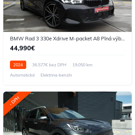
BMW Rad 3 330e Xdrive M-packet A8 Plná výbava
44,990€
2024
36,577€ bez DPH
19,050 km
Automatická
Elektrina-benzín
- DPH