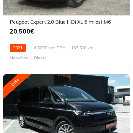
Peugeot Expert 2.0 Blue HDi XL 6 miiest M6
20,500€
2021
16,667€ bez DPH
135,500 km
Manuálna
Diesel
- DPH