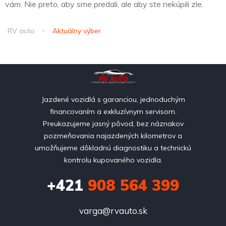
vám. Nie preto, aby sme predali, ale aby ste nekúpili zle.
RV auto
Aktuálny výber
Jazdené vozidlá s garanciou, jednoduchým
financovaním a exkluzívnym servisom.
Preukazujeme jasný pôvod, bez náznakov
pozmeňovania najazdených kilometrov a
umožňujeme dôkladnú diagnostiku a technickú
kontrolu kupovaného vozidla.
+421
908 564 399
varga@rvauto.sk