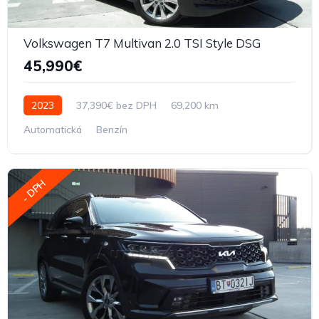
Volkswagen T7 Multivan 2.0 TSI Style DSG
45,990€
2023
37,390€ bez DPH
69,200 km
Automatická
Benzín
- DPH