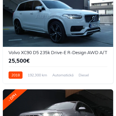
Volvo XC90 D5 235k Drive-E R-Design AWD A/T
25,500€
2018
192,300 km
Automatická
Diesel
- DPH