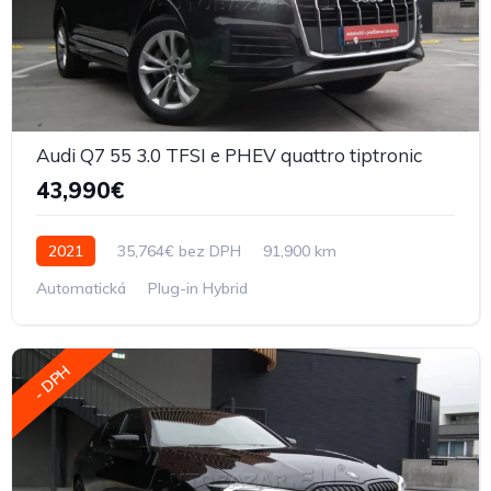
Audi Q7 55 3.0 TFSI e PHEV quattro tiptronic
43,990€
2021
35,764€ bez DPH
91,900 km
Automatická
Plug-in Hybrid
- DPH