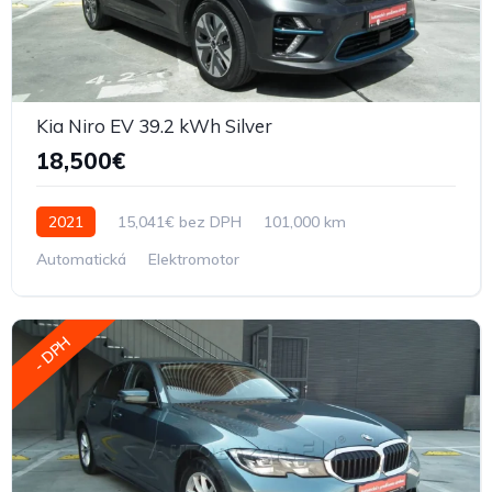
Kia Niro EV 39.2 kWh Silver
18,500€
2021
15,041€ bez DPH
101,000 km
Automatická
Elektromotor
- DPH