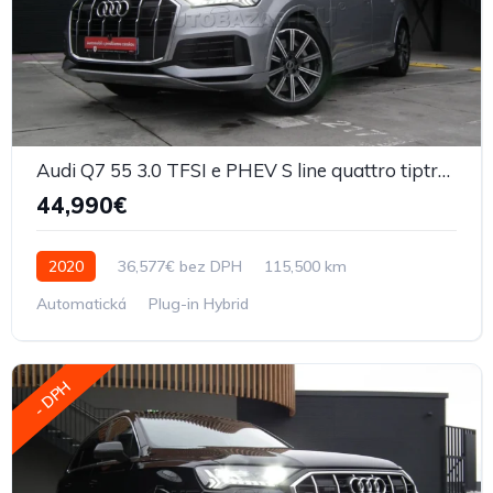
Audi Q7 55 3.0 TFSI e PHEV S line quattro tiptronic
44,990€
2020
36,577€ bez DPH
115,500 km
Automatická
Plug-in Hybrid
- DPH