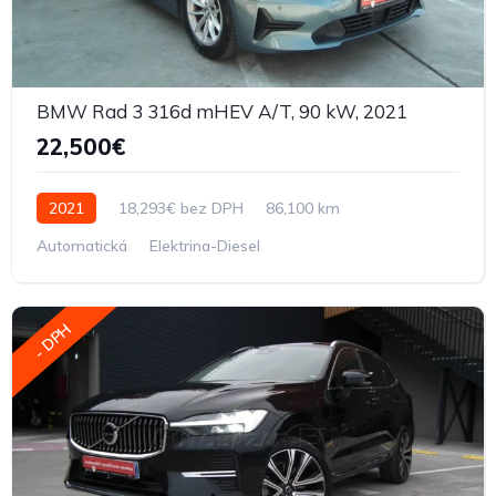
BMW Rad 3 316d mHEV A/T, 90 kW, 2021
22,500€
2021
18,293€ bez DPH
86,100 km
Automatická
Elektrina-Diesel
- DPH