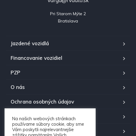
varga@rvauto.sk
Pri Starom Mýte 2

Bratislava
Jazdené vozidlá
Financovanie vozidiel
PZP
O nás
Ochrana osobných údajov
Kontakt RV auto
Na našich webových stránkach
používame súbory cookie, aby sme
Vám poskytli najrelevantnejšie
Časté otázky
zážitky pamätaním Vašich