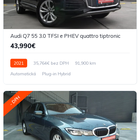
Audi Q7 55 3.0 TFSI e PHEV quattro tiptronic
43,990€
2021
35,764€ bez DPH
91,900 km
Automatická
Plug-in Hybrid
- DPH