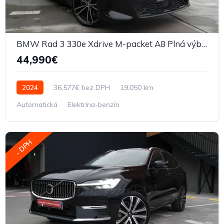
BMW Rad 3 330e Xdrive M-packet A8 Plná výbava
44,990€
2024
36,577€ bez DPH
19,050 km
Automatická
Elektrina-benzín
- DPH