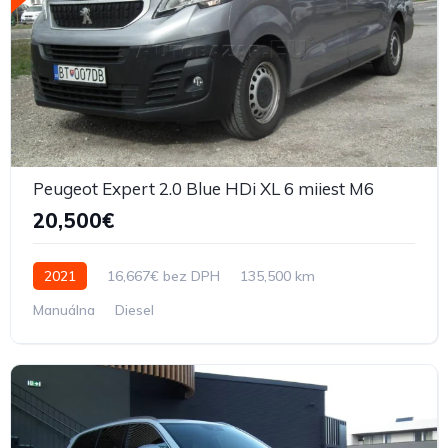
Peugeot Expert 2.0 Blue HDi XL 6 miiest M6
20,500€
2021
16,667€ bez DPH
135,500 km
Manuálna
Diesel