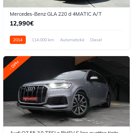
Mercedes-Benz GLA 220 d 4MATIC A/T
12,990€
2014
114,000 km
Automatická
Diesel
- DPH
Audi Q7 55 3.0 TFSI e PHEV S line quattro tiptronic