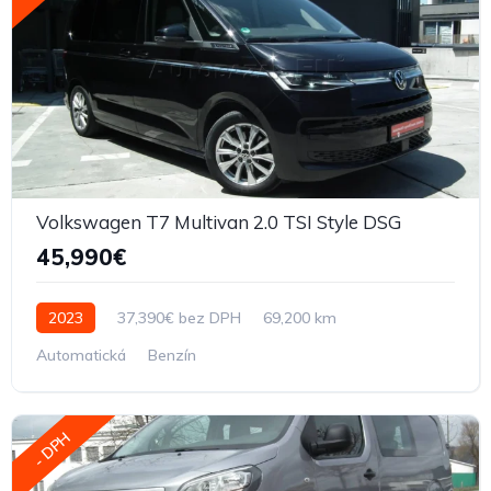
Volkswagen T7 Multivan 2.0 TSI Style DSG
45,990€
2023
37,390€ bez DPH
69,200 km
Automatická
Benzín
- DPH