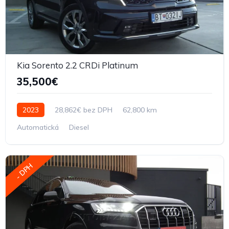
Kia Sorento 2.2 CRDi Platinum
35,500€
2023
28,862€ bez DPH
62,800 km
Automatická
Diesel
- DPH