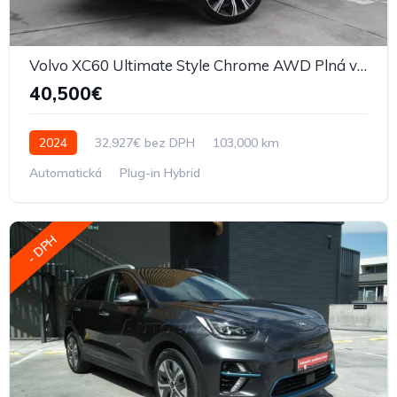
Volvo XC60 Ultimate Style Chrome AWD Plná výbava
40,500€
2024
32,927€ bez DPH
103,000 km
Automatická
Plug-in Hybrid
- DPH