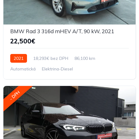
BMW Rad 3 316d mHEV A/T, 90 kW, 2021
22,500€
2021
18,293€ bez DPH
86,100 km
Automatická
Elektrina-Diesel
- DPH