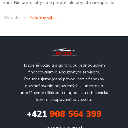
vám. Nie preto, aby sme predali, ale aby ste nekúpili zle.
RV auto
Aktuálny výber
Jazdené vozidlá s garanciou, jednoduchým
financovaním a exkluzívnym servisom.
Preukazujeme jasný pôvod, bez náznakov
pozmeňovania najazdených kilometrov a
umožňujeme dôkladnú diagnostiku a technickú
kontrolu kupovaného vozidla.
+421
908 564 399