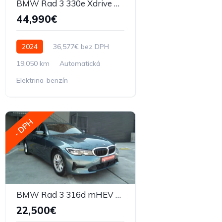
BMW Rad 3 330e Xdrive M-packet A8 Plná výbava
44,990€
2024
36,577€ bez DPH
19,050 km
Automatická
Elektrina-benzín
- DPH
BMW Rad 3 316d mHEV A/T, 90 kW, 2021
22,500€