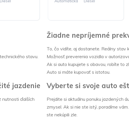
Diesel
Automatická
Diesel
Žiadne nepríjemné prek
To, čo vidíte, aj dostanete. Reálny stav 
 technického stavu.
Možnosť preverenia vozidla v autorizov
Ak si auto kupujete s obavou, robíte to zl
Auto si máte kupovať s istotou.
ité jazdenie
Vyberte si svoje auto eš
z nutnosti ďalších
Prejdite si aktuálnu ponuku jazdených á
zmysel. Ak si nie ste istý, poradíme vám.
ste nekúpili zle.