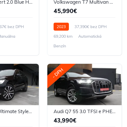
Peugeot Expert 2.0 Blue HDi XL 6 miiest M6
Volkswagen T7 Multivan 2.0 TSI Style DSG
45,990€
667€ bez DPH
2023
37,390€ bez DPH
anuálna
69,200 km
Automatická
Benzín
- DPH
Volvo XC60 Ultimate Style Chrome AWD Plná výbava
Audi Q7 55 3.0 TFSI e PHEV quattro tiptronic
43,990€