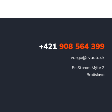
+421
908 564 399
varga@rvauto.sk
Pri Starom Mýte 2

Bratislava