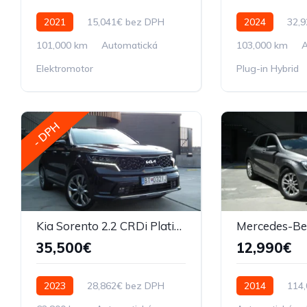
2021
15,041€ bez DPH
2024
32,
101,000 km
Automatická
103,000 km
A
Elektromotor
Plug-in Hybrid
- DPH
Kia Sorento 2.2 CRDi Platinum
35,500€
12,990€
2023
28,862€ bez DPH
2014
114