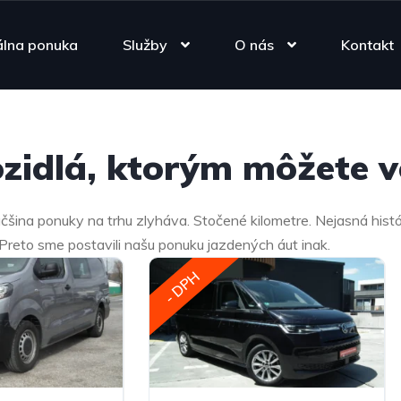
álna ponuka
Služby
O nás
Kontakt
zidlá, ktorým môžete ve
čšina ponuky na trhu zlyháva. Stočené kilometre. Nejasná histór
 Preto sme postavili našu ponuku jazdených áut inak.
- DPH