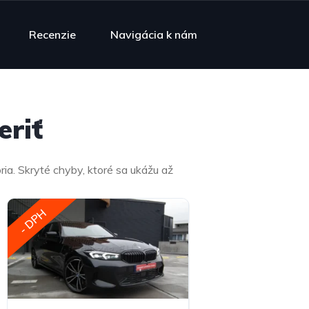
Recenzie
Navigácia k nám
riť​
ia. Skryté chyby, ktoré sa ukážu až
- DPH