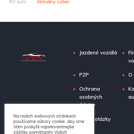
RV auto
Aktuálny výber
Jazdené vozidlá
Fi
vo
PZP
O 
Ochrana
Ko
osobných
au
údajov
Na našich webových stránkach
Časté otázky
používame súbory cookie, aby sme
Vám poskytli najrelevantnejšie
zážitky pamätaním Vašich