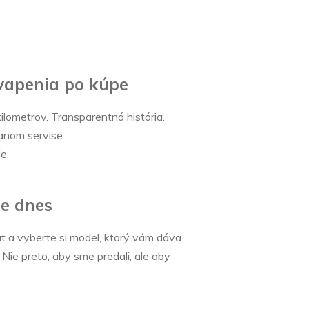
vapenia po kúpe
kilometrov. Transparentná história.
anom servise.
e.
te dnes
ut a vyberte si model, ktorý vám dáva
 Nie preto, aby sme predali, ale aby