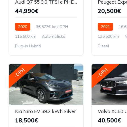
Audi Q7 55 3.0 TFSI e PHEV S line quattro tiptronic
44,990€
20,500€
2020
36,577€ bez DPH
2021
16,
115,500 km
Automatická
135,500 km
M
Plug-in Hybrid
Diesel
- DPH
- DPH
Kia Niro EV 39.2 kWh Silver
18,500€
40,500€