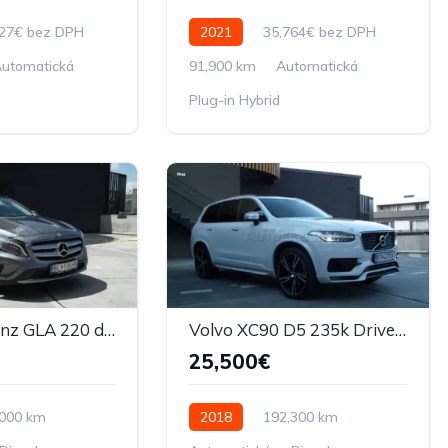
927€ bez DPH
2021
35,764€ bez DPH
utomatická
91,900 km
Automatická
Plug-in Hybrid
Mercedes-Benz GLA 220 d 4MATIC A/T
Volvo XC90 D5 235k Drive-E R-Design AWD A/T
25,500€
,000 km
2018
192,300 km