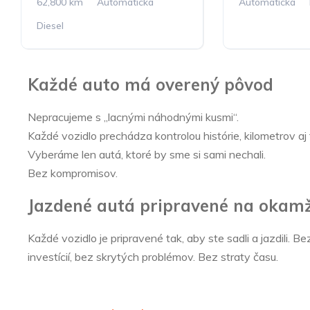
62,800 km
Automatická
Automatická
Diesel
Každé auto má overený pôvod
Nepracujeme s „lacnými náhodnými kusmi“.
Každé vozidlo prechádza kontrolou histórie, kilometrov aj
Vyberáme len autá, ktoré by sme si sami nechali.
Bez kompromisov.
Jazdené autá pripravené na okamž
Každé vozidlo je pripravené tak, aby ste sadli a jazdili. Be
investícií, bez skrytých problémov. Bez straty času.