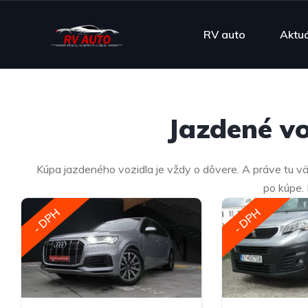
RV auto
Aktu
Jazdené vo
Kúpa jazdeného vozidla je vždy o dôvere. A práve tu vä
po kúpe.
- DPH
- DPH