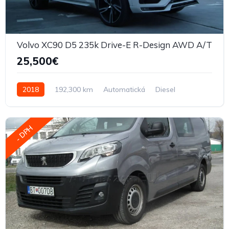
Volvo XC90 D5 235k Drive-E R-Design AWD A/T
25,500€
2018
192,300 km
Automatická
Diesel
- DPH