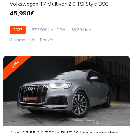
Volkswagen T7 Multivan 2.0 TSI Style DSG
45,990€
2023
37,390€ bez DPH
69,200 km
Automatická
Benzín
- DPH
Audi Q7 55 3.0 TFSI e PHEV S line quattro tiptronic