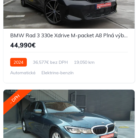
BMW Rad 3 330e Xdrive M-packet A8 Plná výbava
44,990€
2024
36,577€ bez DPH
19,050 km
Automatická
Elektrina-benzín
- DPH