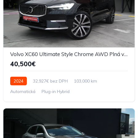
Volvo XC60 Ultimate Style Chrome AWD Plná výbava
40,500€
2024
32,927€ bez DPH
103,000 km
Automatická
Plug-in Hybrid