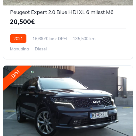
Peugeot Expert 2.0 Blue HDi XL 6 miiest M6
20,500€
2021
16,667€ bez DPH
135,500 km
Manuálna
Diesel
- DPH