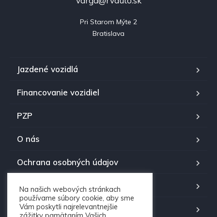
varga@rvauto.sk
Pri Starom Mýte 2

Bratislava
Jazdené vozidlá
Financovanie vozidiel
PZP
O nás
Ochrana osobných údajov
Kontakt RV auto
Na našich webových stránkach
používame súbory cookie, aby sme
Vám poskytli najrelevantnejšie
Časté otázky
zážitky pamätaním Vašich