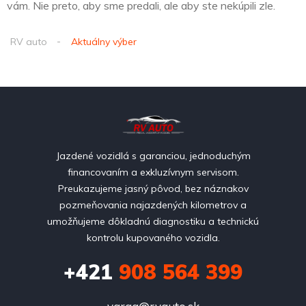
vám. Nie preto, aby sme predali, ale aby ste nekúpili zle.
RV auto
Aktuálny výber
Jazdené vozidlá s garanciou, jednoduchým
financovaním a exkluzívnym servisom.
Preukazujeme jasný pôvod, bez náznakov
pozmeňovania najazdených kilometrov a
umožňujeme dôkladnú diagnostiku a technickú
kontrolu kupovaného vozidla.
+421
908 564 399