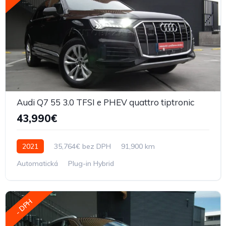
Audi Q7 55 3.0 TFSI e PHEV quattro tiptronic
43,990€
2021
35,764€ bez DPH
91,900 km
Automatická
Plug-in Hybrid
- DPH