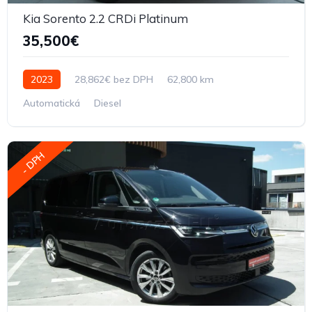
Kia Sorento 2.2 CRDi Platinum
35,500€
2023
28,862€ bez DPH
62,800 km
Automatická
Diesel
- DPH