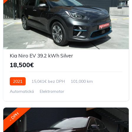
Kia Niro EV 39.2 kWh Silver
18,500€
2021
15,041€ bez DPH
101,000 km
Automatická
Elektromotor
- DPH